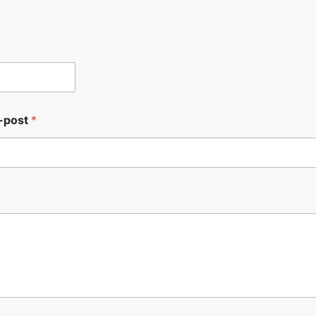
-post
*