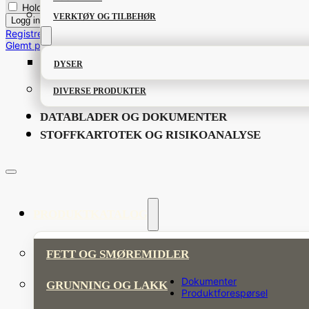
Hold meg innlogget
VERKTØY OG TILBEHØR
Registrere bruker
Glemt passordet?
DYSER
DIVERSE PRODUKTER
DATABLADER OG DOKUMENTER
STOFFKARTOTEK OG RISIKOANALYSE
PRODUKTKATALOG
FETT OG SMØREMIDLER
Dokumenter
GRUNNING OG LAKK
Produktforespørsel