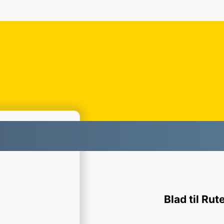
d til Rutekniv
Blad til Rut