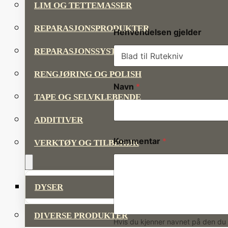
LIM OG TETTEMASSER
REPARASJONSPRODUKTER
Henvendelsen gjelder
REPARASJONSSYSTEMER
RENGJØRING OG POLISH
Navn
*
TAPE OG SELVKLEBENDE
ADDITIVER
Kommentar
*
VERKTØY OG TILBEHØR
DYSER
DIVERSE PRODUKTER
Hvis du kjenner navnet på den du 