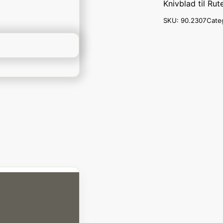
Knivblad til Rut
SKU:
90.2307
Cate