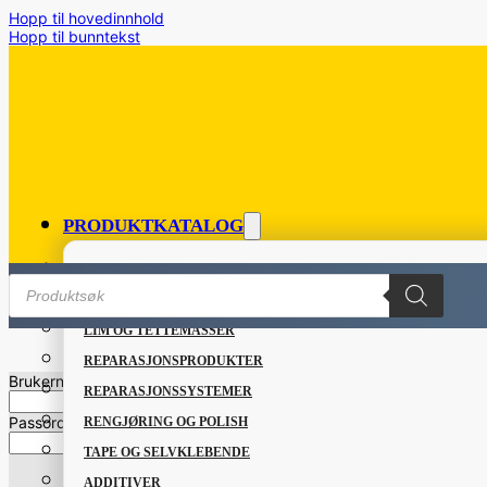
Hopp til hovedinnhold
Hopp til bunntekst
PRODUKTKATALOG
FETT OG SMØREMIDLER
Products
search
GRUNNING OG LAKK
LIM OG TETTEMASSER
REPARASJONSPRODUKTER
Hjem
/
VERKTØY OG TILBEHØR
/
Bla
Brukernavn eller Epost
*
REPARASJONSSYSTEMER
Passord
*
RENGJØRING OG POLISH
TAPE OG SELVKLEBENDE
ADDITIVER