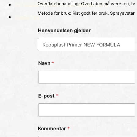
Overflatebehandling: Overflaten må være ren, tørr o
STOFFKARTOTEK OG RISIKOANALYSE
Metode for bruk: Rist godt før bruk.
Sprayavstan
LOGG INN
Henvendelsen gjelder
Navn
*
E-post
*
Kommentar
*