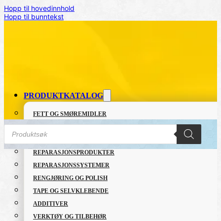
Hopp til hovedinnhold
Hopp til bunntekst
PRODUKTKATALOG
FETT OG SMØREMIDLER
Products
GRUNNING OG LAKK
search
LIM OG TETTEMASSER
REPARASJONSPRODUKTER
REPARASJONSSYSTEMER
Hjem
/
INDUSTRI
/
Repaplast Primer NEW FORMUL
RENGJØRING OG POLISH
TAPE OG SELVKLEBENDE
ADDITIVER
VERKTØY OG TILBEHØR