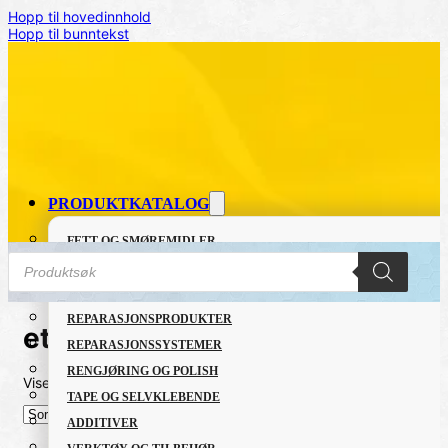
Hopp til hovedinnhold
Hopp til bunntekst
PRODUKTKATALOG
FETT OG SMØREMIDLER
Products
GRUNNING OG LAKK
search
LIM OG TETTEMASSER
REPARASJONSPRODUKTER
etch
REPARASJONSSYSTEMER
RENGJØRING OG POLISH
Viser det ene resultatet
TAPE OG SELVKLEBENDE
ADDITIVER