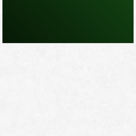
REPARASJONSPRODUKTER
REPARASJONSSYSTEMER
RENGJØRING OG POLISH
TAPE OG SELVKLEBENDE
ADDITIVER
VERKTØY OG TILBEHØR
DYSER
DIVERSE PRODUKTER
DATABLADER OG DOKUMENTER