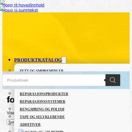
Hopp til hovedinnhold
Hopp til bunntekst
PRODUKTKATALOG
FETT OG SMØREMIDLER
Products
GRUNNING OG LAKK
search
LIM OG TETTEMASSER
REPARASJONSPRODUKTER
food grade smörjolja
REPARASJONSSYSTEMER
RENGJØRING OG POLISH
Viser det ene resultatet
TAPE OG SELVKLEBENDE
ADDITIVER