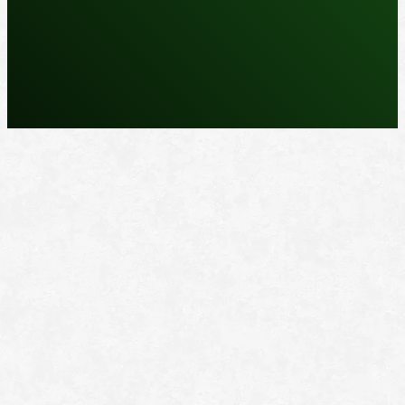
REPARASJONSPRODUKTER
REPARASJONSSYSTEMER
RENGJØRING OG POLISH
TAPE OG SELVKLEBENDE
ADDITIVER
VERKTØY OG TILBEHØR
DYSER
DIVERSE PRODUKTER
DATABLADER OG DOKUMENTER