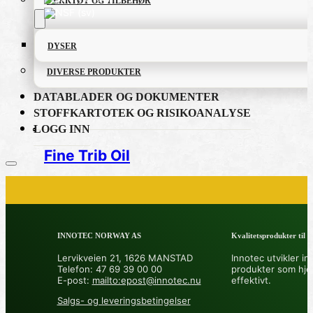
VERKTØY OG TILBEHØR
DYSER
DIVERSE PRODUKTER
DATABLADER OG DOKUMENTER
STOFFKARTOTEK OG RISIKOANALYSE
LOGG INN
Fine Trib Oil
PRODUKTKATALOG
INNOTEC NORWAY AS
Kvalitetsprodukter til å 
FETT OG SMØREMIDLER
Lervikveien 21, 1626 MANSTAD
Innotec utvikler in
Telefon: 47 69 39 00 00
produkter som hje
GRUNNING OG LAKK
E-post:
mailto:epost@innotec.nu
effektivt.
Salgs- og leveringsbetingelser
LIM OG TETTEMASSER