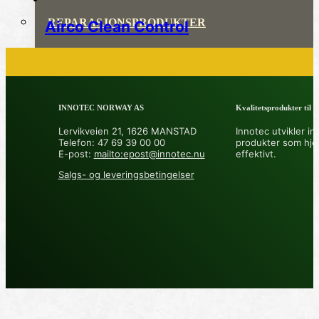
REPARASJONSPRODUKTER
Airco Clean Control
REPARASJONSSYSTEMER
RENGJØRING OG POLISH
INNOTEC NORWAY AS
Kvalitetsprodukter til å 
TAPE OG SELVKLEBENDE
Lervikveien 21, 1626 MANSTAD
Innotec utvikler in
Telefon: 47 69 39 00 00
produkter som hje
ADDITIVER
E-post:
mailto:epost@innotec.nu
effektivt.
Salgs- og leveringsbetingelser
VERKTØY OG TILBEHØR
DYSER
DIVERSE PRODUKTER
DATABLADER OG DOKUMENTER