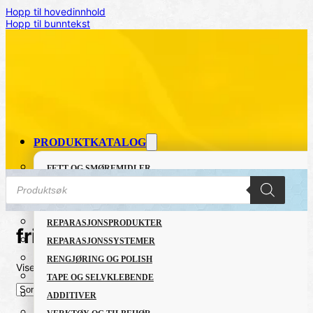
Hopp til hovedinnhold
Hopp til bunntekst
PRODUKTKATALOG
FETT OG SMØREMIDLER
Products
GRUNNING OG LAKK
search
LIM OG TETTEMASSER
REPARASJONSPRODUKTER
friskluft
REPARASJONSSYSTEMER
RENGJØRING OG POLISH
Viser alle 2 resultater
Sortert
TAPE OG SELVKLEBENDE
etter
nyeste
ADDITIVER