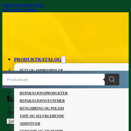
Hopp til hovedinnhold
Hopp til bunntekst
PRODUKTKATALOG
FETT OG SMØREMIDLER
Products
GRUNNING OG LAKK
search
LIM OG TETTEMASSER
REPARASJONSPRODUKTER
fuel
REPARASJONSSYSTEMER
RENGJØRING OG POLISH
Viser alle 6 resultater
Sortert
TAPE OG SELVKLEBENDE
etter
nyeste
ADDITIVER