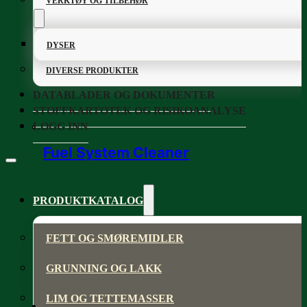
VERKTØY OG TILBEHØR
DYSER
DIVERSE PRODUKTER
DATABLADER OG DOKUMENTER
STOFFKARTOTEK OG RISIKOANALYSE
LOGG INN
Fuel System Cleaner
PRODUKTKATALOG
FETT OG SMØREMIDLER
GRUNNING OG LAKK
LIM OG TETTEMASSER