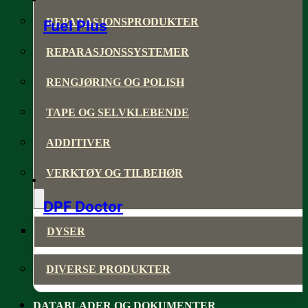
REPARASJONSPRODUKTER
Fuel Plus
REPARASJONSSYSTEMER
RENGJØRING OG POLISH
TAPE OG SELVKLEBENDE
ADDITIVER
VERKTØY OG TILBEHØR
DPF Doctor
DYSER
DIVERSE PRODUKTER
DATABLADER OG DOKUMENTER