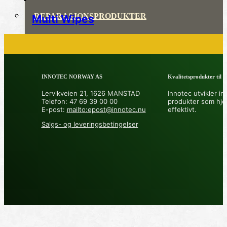
REPARASJONSPRODUKTER
Multi Wipes
REPARASJONSSYSTEMER
RENGJØRING OG POLISH
INNOTEC NORWAY AS
Kvalitetsprodukter til å 
TAPE OG SELVKLEBENDE
Lervikveien 21, 1626 MANSTAD
Innotec utvikler in
Telefon: 47 69 39 00 00
produkter som hje
ADDITIVER
E-post:
mailto:epost@innotec.nu
effektivt.
Salgs- og leveringsbetingelser
VERKTØY OG TILBEHØR
DYSER
DIVERSE PRODUKTER
DATABLADER OG DOKUMENTER