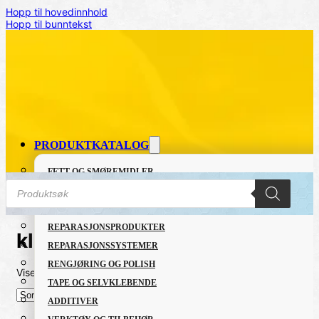
Hopp til hovedinnhold
Hopp til bunntekst
PRODUKTKATALOG
FETT OG SMØREMIDLER
Products
GRUNNING OG LAKK
search
LIM OG TETTEMASSER
REPARASJONSPRODUKTER
kluter
REPARASJONSSYSTEMER
RENGJØRING OG POLISH
Viser alle 2 resultater
Sortert
TAPE OG SELVKLEBENDE
etter
nyeste
ADDITIVER