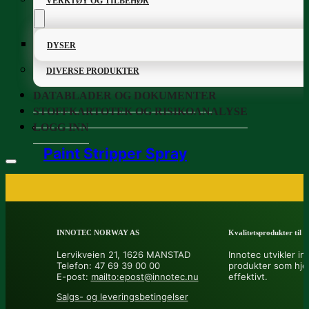
VERKTØY OG TILBEHØR
DYSER
DIVERSE PRODUKTER
DATABLADER OG DOKUMENTER
STOFFKARTOTEK OG RISIKOANALYSE
LOGG INN
Paint Stripper Spray
PRODUKTKATALOG
INNOTEC NORWAY AS
Kvalitetsprodukter til å 
FETT OG SMØREMIDLER
Lervikveien 21, 1626 MANSTAD
Innotec utvikler in
Telefon: 47 69 39 00 00
produkter som hje
GRUNNING OG LAKK
E-post:
mailto:epost@innotec.nu
effektivt.
Salgs- og leveringsbetingelser
LIM OG TETTEMASSER