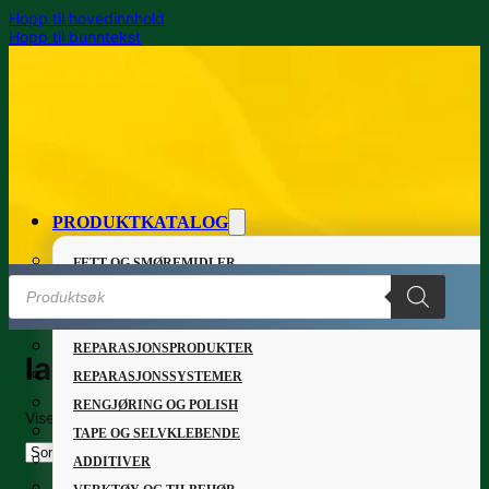
Hopp til hovedinnhold
Hopp til bunntekst
PRODUKTKATALOG
FETT OG SMØREMIDLER
Products
GRUNNING OG LAKK
search
LIM OG TETTEMASSER
REPARASJONSPRODUKTER
lakkfjerning
REPARASJONSSYSTEMER
RENGJØRING OG POLISH
Viser det ene resultatet
TAPE OG SELVKLEBENDE
ADDITIVER