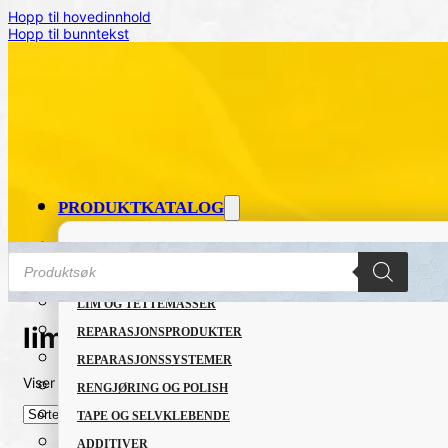
Hopp til hovedinnhold
Hopp til bunntekst
PRODUKTKATALOG
FETT OG SMØREMIDLER
Products
search
GRUNNING OG LAKK
LIM OG TETTEMASSER
limrester
REPARASJONSPRODUKTER
REPARASJONSSYSTEMER
Viser alle 5 resultater
Sortert
RENGJØRING OG POLISH
etter
nyeste
TAPE OG SELVKLEBENDE
ADDITIVER