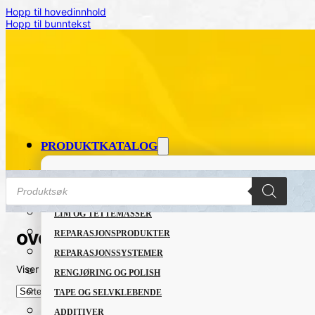
Hopp til hovedinnhold
Hopp til bunntekst
PRODUKTKATALOG
FETT OG SMØREMIDLER
Products
search
GRUNNING OG LAKK
LIM OG TETTEMASSER
overf?ringslim
REPARASJONSPRODUKTER
REPARASJONSSYSTEMER
Viser det ene resultatet
RENGJØRING OG POLISH
TAPE OG SELVKLEBENDE
ADDITIVER