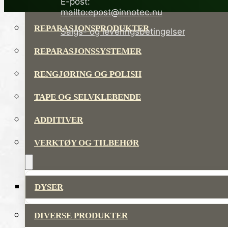
E-post:
LIM OG TETTEMASSER
mailto:epost@innotec.nu
REPARASJONSPRODUKTER
Salgs- og leveringsbetingelser
REPARASJONSSYSTEMER
RENGJØRING OG POLISH
TAPE OG SELVKLEBENDE
ADDITIVER
VERKTØY OG TILBEHØR
DYSER
DIVERSE PRODUKTER