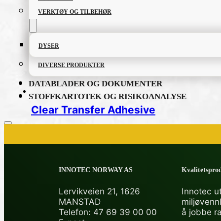
VERKTØY OG TILBEHØR
DYSER
DIVERSE PRODUKTER
DATABLADER OG DOKUMENTER
STOFFKARTOTEK OG RISIKOANALYSE
Clear Transfer Adhesive
PRODUKTKATALOG
INNOTEC NORWAY AS
Kvalitetsprod
FETT OG SMØREMIDLER
Lervikveien 21, 1626
Innotec ut
MANSTAD
miljøvenn
GRUNNING OG LAKK
Telefon: 47 69 39 00 00
å jobbe r