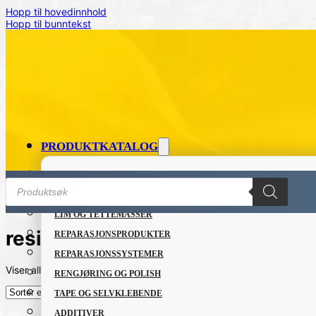
Hopp til hovedinnhold
Hopp til bunntekst
PRODUKTKATALOG
FETT OG SMØREMIDLER
Products
search
GRUNNING OG LAKK
LIM OG TETTEMASSER
resin
REPARASJONSPRODUKTER
REPARASJONSSYSTEMER
Viser alle 3 resultater
Sortert
RENGJØRING OG POLISH
etter
nyeste
TAPE OG SELVKLEBENDE
ADDITIVER