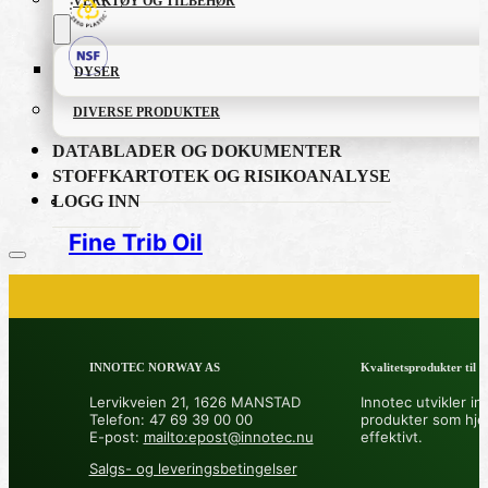
VERKTØY OG TILBEHØR
DYSER
DIVERSE PRODUKTER
DATABLADER OG DOKUMENTER
STOFFKARTOTEK OG RISIKOANALYSE
LOGG INN
Fine Trib Oil
PRODUKTKATALOG
INNOTEC NORWAY AS
Kvalitetsprodukter til å 
FETT OG SMØREMIDLER
Lervikveien 21, 1626 MANSTAD
Innotec utvikler in
Telefon: 47 69 39 00 00
produkter som hje
GRUNNING OG LAKK
E-post:
mailto:epost@innotec.nu
effektivt.
Salgs- og leveringsbetingelser
LIM OG TETTEMASSER