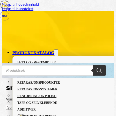
Hopp til hovedinnhold
Hopp til bunntekst
PRODUKTKATALOG
FETT OG SMØREMIDLER
Products
GRUNNING OG LAKK
search
LIM OG TETTEMASSER
REPARASJONSPRODUKTER
smörjolja för gångjärn
REPARASJONSSYSTEMER
RENGJØRING OG POLISH
Viser det ene resultatet
TAPE OG SELVKLEBENDE
ADDITIVER