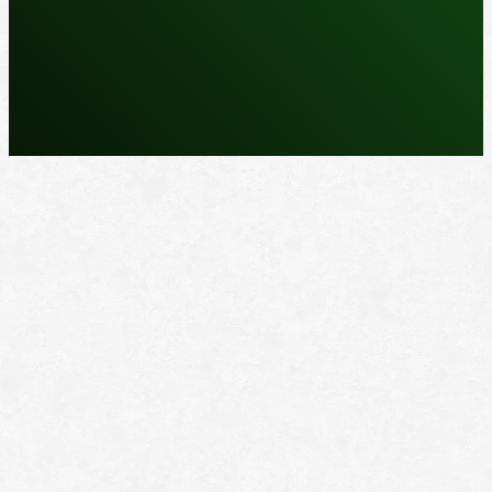
REPARASJONSPRODUKTER
REPARASJONSSYSTEMER
RENGJØRING OG POLISH
TAPE OG SELVKLEBENDE
ADDITIVER
VERKTØY OG TILBEHØR
DYSER
DIVERSE PRODUKTER
DATABLADER OG DOKUMENTER