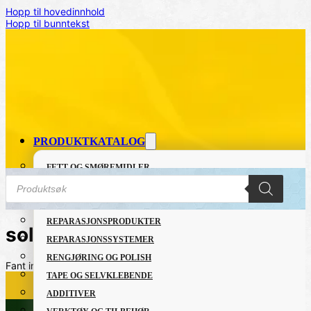
Hopp til hovedinnhold
Hopp til bunntekst
PRODUKTKATALOG
FETT OG SMØREMIDLER
Products
GRUNNING OG LAKK
search
LIM OG TETTEMASSER
REPARASJONSPRODUKTER
solcelle
REPARASJONSSYSTEMER
RENGJØRING OG POLISH
Fant ingen produkter som passet med valgene dine.
TAPE OG SELVKLEBENDE
ADDITIVER