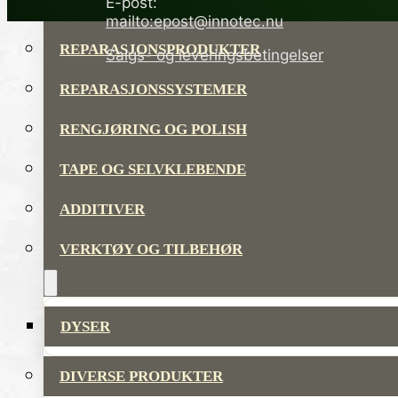
E-post:
LIM OG TETTEMASSER
mailto:epost@innotec.nu
REPARASJONSPRODUKTER
Salgs- og leveringsbetingelser
REPARASJONSSYSTEMER
RENGJØRING OG POLISH
TAPE OG SELVKLEBENDE
ADDITIVER
VERKTØY OG TILBEHØR
DYSER
DIVERSE PRODUKTER