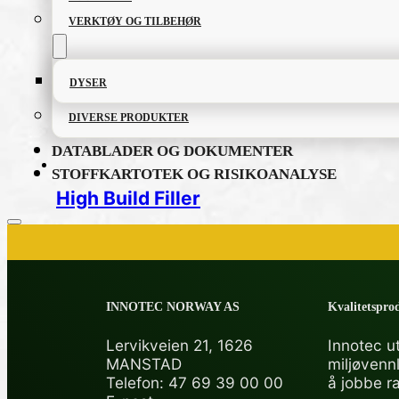
VERKTØY OG TILBEHØR
DYSER
DIVERSE PRODUKTER
DATABLADER OG DOKUMENTER
STOFFKARTOTEK OG RISIKOANALYSE
High Build Filler
PRODUKTKATALOG
INNOTEC NORWAY AS
Kvalitetsprod
FETT OG SMØREMIDLER
Lervikveien 21, 1626
Innotec ut
MANSTAD
miljøvenn
GRUNNING OG LAKK
Telefon: 47 69 39 00 00
å jobbe r