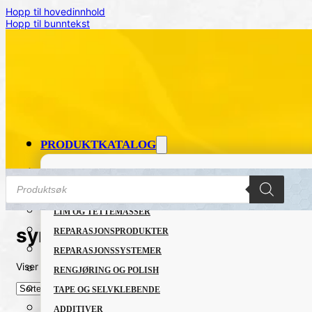
Hopp til hovedinnhold
Hopp til bunntekst
PRODUKTKATALOG
FETT OG SMØREMIDLER
Products
search
GRUNNING OG LAKK
LIM OG TETTEMASSER
syregrunning
REPARASJONSPRODUKTER
REPARASJONSSYSTEMER
Viser det ene resultatet
RENGJØRING OG POLISH
TAPE OG SELVKLEBENDE
ADDITIVER