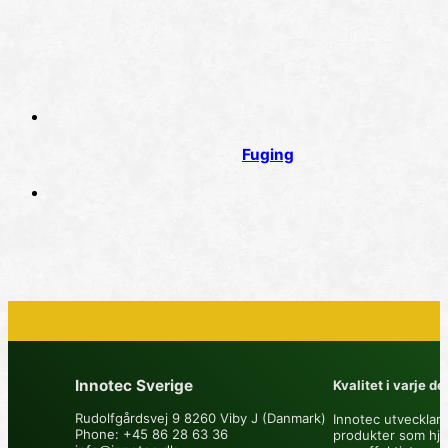
Fuging
Innotec Sverige
Kvalitet i varje det
Rudolfgårdsvej 9 8260 Viby J (Danmark)
Innotec utvecklar 
Phone: +45 86 28 63 36
produkter som hjä