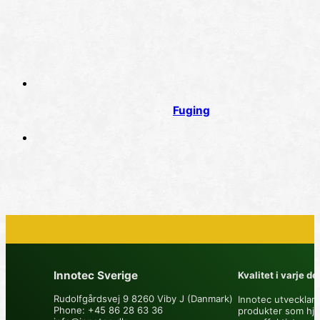
Fuging
Innotec Sverige
Kvalitet i varje det
Rudolfgårdsvej 9 8260 Viby J (Danmark)
Innotec utvecklar 
Phone: +45 86 28 63 36
produkter som hjä