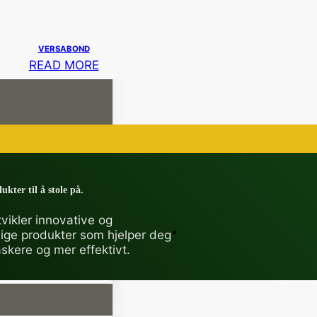
VERSABOND
READ MORE
ukter til å stole på.
vikler innovative og
lige produkter som hjelper deg
askere og mer effektivt.