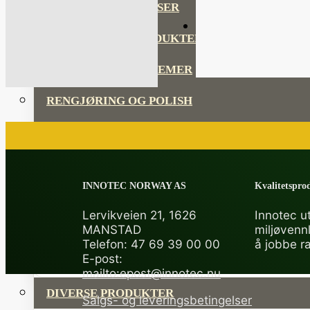
LIM OG TETTEMASSER
REPARASJONSPRODUKTER
REPARASJONSSYSTEMER
RENGJØRING OG POLISH
TAPE OG SELVKLEBENDE
ADDITIVER
INNOTEC NORWAY AS
Kvalitetsprod
VERKTØY OG TILBEHØR
Lervikveien 21, 1626
Innotec ut
MANSTAD
miljøvenn
Telefon: 47 69 39 00 00
å jobbe r
DYSER
E-post:
mailto:epost@innotec.nu
DIVERSE PRODUKTER
Salgs- og leveringsbetingelser