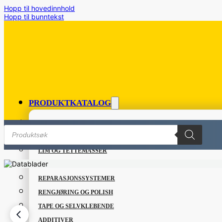
Hopp til hovedinnhold
Hopp til bunntekst
PRODUKTKATALOG
FETT OG SMØREMIDLER
Products
UOVERTR
search
GRUNNING OG LAKK
LIM OG TETTEMASSER
REPARASJONSPRODUKTER
REPARASJONSSYSTEMER
RENGJØRING OG POLISH
TAPE OG SELVKLEBENDE
ADDITIVER