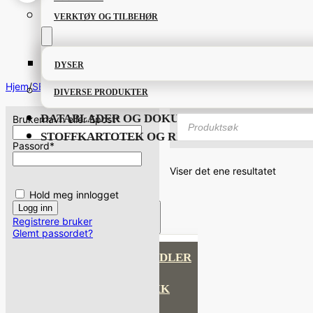
VERKTØY OG TILBEHØR
DYSER
Hjem
/
SERTIFISERING
/
Side 1
DIVERSE PRODUKTER
Products
DATABLADER OG DOKUMENTER
Brukernavn eller Epost
*
search
STOFFKARTOTEK OG RISIKOANALYSE
Passord
*
Viser det ene resultatet
Hold meg innlogget
PRODUKTKATALOG
Registrere bruker
Glemt passordet?
FETT OG SMØREMIDLER
GRUNNING OG LAKK