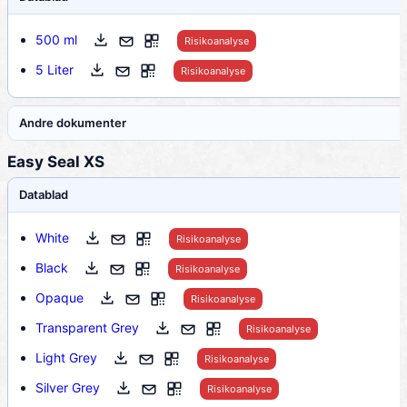
500 ml
Risikoanalyse
5 Liter
Risikoanalyse
Andre dokumenter
Easy Seal XS
Datablad
White
Risikoanalyse
Black
Risikoanalyse
Opaque
Risikoanalyse
Transparent Grey
Risikoanalyse
Light Grey
Risikoanalyse
Silver Grey
Risikoanalyse