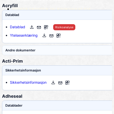
Acryfill
STOFFKARTOTEK OG RISIKOANALYSE
Datablad
LOGG INN
Datablad
Risikoanalyse
Ytelseserklæring
Andre dokumenter
Acti-Prim
Sikkerhetsinformasjon
Sikkerhetsinformasjon
Adheseal
Datablader