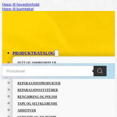
Hopp til hovedinnhold
Hopp til bunntekst
PRODUKTKATALOG
FETT OG SMØREMIDLER
Products
GRUNNING OG LAKK
search
LIM OG TETTEMASSER
REPARASJONSPRODUKTER
NYHET! GRATIS STOFFKARTOTEK OG R
REPARASJONSSYSTEMER
KLIKK HER FOR Å LESE MER!!
RENGJØRING OG POLISH
TAPE OG SELVKLEBENDE
Gratis tjeneste for Innotec-produkter – stoffkartotek, risikoa
ADDITIVER