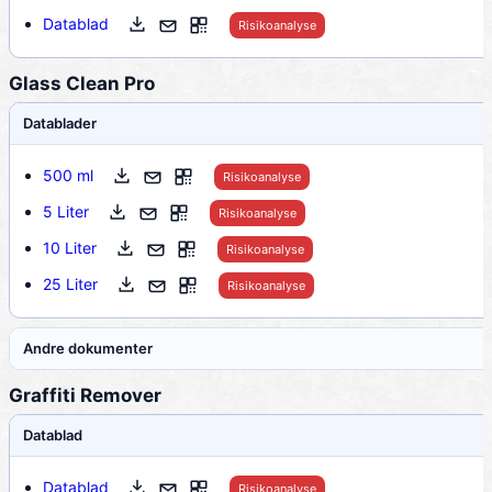
Datablad
Risikoanalyse
Glass Clean Pro
Datablader
500 ml
Risikoanalyse
5 Liter
Risikoanalyse
10 Liter
Risikoanalyse
25 Liter
Risikoanalyse
Andre dokumenter
Graffiti Remover
Datablad
Datablad
Risikoanalyse