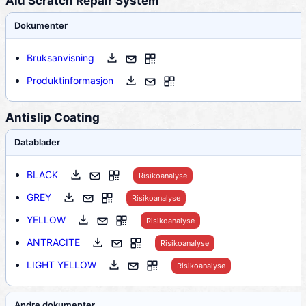
Alu Scratch Repair System
Dokumenter
Bruksanvisning
Produktinformasjon
Antislip Coating
Datablader
BLACK
Risikoanalyse
GREY
Risikoanalyse
YELLOW
Risikoanalyse
ANTRACITE
Risikoanalyse
LIGHT YELLOW
Risikoanalyse
Andre dokumenter