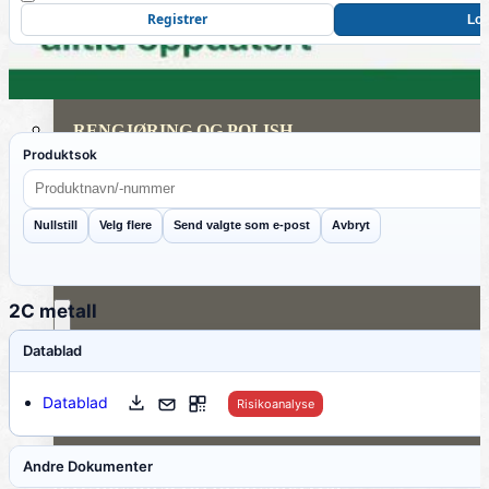
Registrer
Log
REPARASJONSPRODUKTER
REPARASJONSSYSTEMER
RENGJØRING OG POLISH
Produktsok
TAPE OG SELVKLEBENDE
ADDITIVER
Nullstill
Velg flere
Send valgte som e-post
Avbryt
VERKTØY OG TILBEHØR
2C metall
Datablad
DYSER
Datablad
Risikoanalyse
DIVERSE PRODUKTER
Andre Dokumenter
DATABLADER OG DOKUMENTER