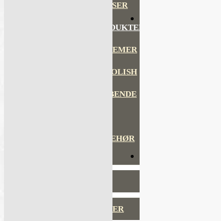
LIM OG TETTEMASSER
REPARASJONSPRODUKTER
REPARASJONSSYSTEMER
RENGJØRING OG POLISH
TAPE OG SELVKLEBENDE
ADDITIVER
VERKTØY OG TILBEHØR
DYSER
DIVERSE PRODUKTER