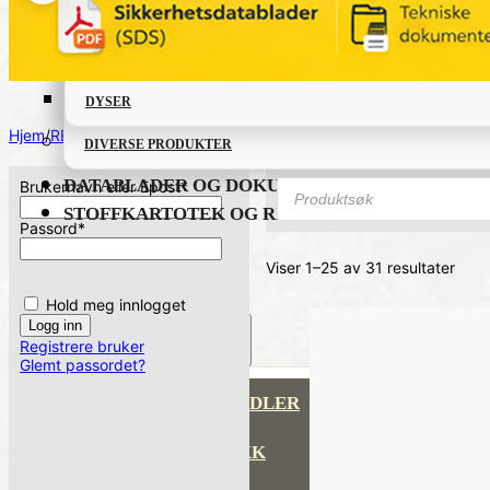
VERKTØY OG TILBEHØR
DYSER
Hjem
/
REPARASJONSPRODUKTER
/
Side 1
DIVERSE PRODUKTER
Products
DATABLADER OG DOKUMENTER
Brukernavn eller Epost
*
search
STOFFKARTOTEK OG RISIKOANALYSE
Passord
*
Viser 1–25 av 31 resultater
Sort
etter
Hold meg innlogget
nyes
PRODUKTKATALOG
Registrere bruker
Glemt passordet?
FETT OG SMØREMIDLER
GRUNNING OG LAKK