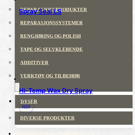
REPARASJONSPRODUKTER
Spray Seal LS
REPARASJONSSYSTEMER
RENGJØRING OG POLISH
TAPE OG SELVKLEBENDE
ADDITIVER
VERKTØY OG TILBEHØR
Hi-Temp Wax Dry Spray
DYSER
DIVERSE PRODUKTER
DATABLADER OG DOKUMENTER