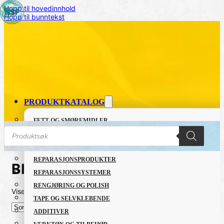
Hopp til hovedinnhold
Hopp til bunntekst
PRODUKTKATALOG
FETT OG SMØREMIDLER
Products
GRUNNING OG LAKK
search
LIM OG TETTEMASSER
REPARASJONSPRODUKTER
Black
REPARASJONSSYSTEMER
RENGJØRING OG POLISH
Viser alle 10 resultater
Sortert
TAPE OG SELVKLEBENDE
etter
nyeste
ADDITIVER