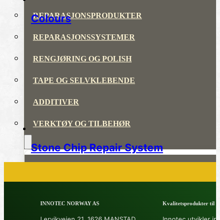
REPARASJONSPRODUKTER
Colours
REPARASJONSSYSTEMER
RENGJØRING OG POLISH
TAPE OG SELVKLEBENDE
ADDITIVER
VERKTØY OG TILBEHØR
Stone Chip Repair System
DYSER
DIVERSE PRODUKTER
INNOTEC NORWAY AS
Kvalitetsprodukter til å 
DATABLADER OG DOKUMENTER
Lervikveien 21, 1626 MANSTAD
Innotec utvikler in