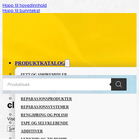
Hopp til hovedinnhold
Hopp til bunntekst
PRODUKTKATALOG
FETT OG SMØREMIDLER
Products
GRUNNING OG LAKK
search
LIM OG TETTEMASSER
REPARASJONSPRODUKTER
clear
REPARASJONSSYSTEMER
RENGJØRING OG POLISH
Viser det ene resultatet
TAPE OG SELVKLEBENDE
ADDITIVER