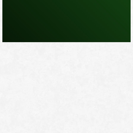
REPARASJONSPRODUKTER
REPARASJONSSYSTEMER
RENGJØRING OG POLISH
TAPE OG SELVKLEBENDE
ADDITIVER
VERKTØY OG TILBEHØR
DYSER
DIVERSE PRODUKTER
DATABLADER OG DOKUMENTER