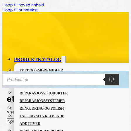
Hopp til hovedinnhold
Hopp til bunntekst
PRODUKTKATALOG
FETT OG SMØREMIDLER
Products
GRUNNING OG LAKK
search
LIM OG TETTEMASSER
REPARASJONSPRODUKTER
etch primer
REPARASJONSSYSTEMER
RENGJØRING OG POLISH
Viser det ene resultatet
TAPE OG SELVKLEBENDE
ADDITIVER