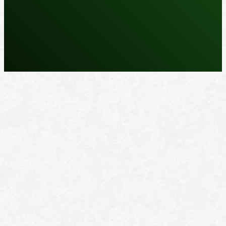
REPARASJONSPRODUKTER
REPARASJONSSYSTEMER
RENGJØRING OG POLISH
TAPE OG SELVKLEBENDE
ADDITIVER
VERKTØY OG TILBEHØR
DYSER
DIVERSE PRODUKTER
DATABLADER OG DOKUMENTER