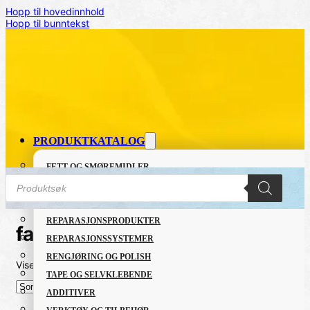
Hopp til hovedinnhold
Hopp til bunntekst
PRODUKTKATALOG
FETT OG SMØREMIDLER
Products
GRUNNING OG LAKK
search
LIM OG TETTEMASSER
REPARASJONSPRODUKTER
fastglue
REPARASJONSSYSTEMER
RENGJØRING OG POLISH
Viser alle 2 resultater
Sortert
TAPE OG SELVKLEBENDE
etter
nyeste
ADDITIVER