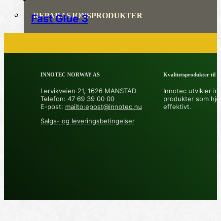
REPARASJONSPRODUKTER
Fast Glue 3
REPARASJONSSYSTEMER
RENGJØRING OG POLISH
INNOTEC NORWAY AS
Kvalitetsprodukter til å 
TAPE OG SELVKLEBENDE
Lervikveien 21, 1626 MANSTAD
Innotec utvikler in
Telefon: 47 69 39 00 00
produkter som hje
ADDITIVER
E-post:
mailto:epost@innotec.nu
effektivt.
Salgs- og leveringsbetingelser
VERKTØY OG TILBEHØR
DYSER
DIVERSE PRODUKTER
DATABLADER OG DOKUMENTER