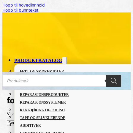
Hopp til hovedinnhold
Hopp til bunntekst
PRODUKTKATALOG
FETT OG SMØREMIDLER
Products
GRUNNING OG LAKK
search
LIM OG TETTEMASSER
REPARASJONSPRODUKTER
fornye
REPARASJONSSYSTEMER
RENGJØRING OG POLISH
Viser det ene resultatet
TAPE OG SELVKLEBENDE
ADDITIVER