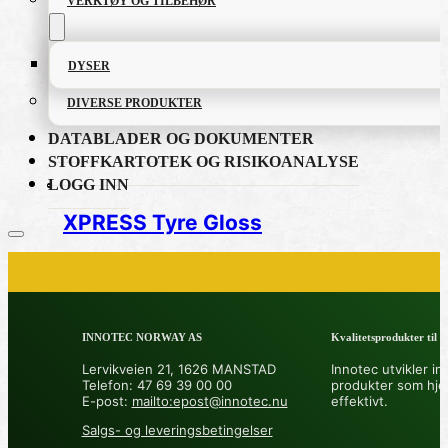
VERKTØY OG TILBEHØR
DYSER
DIVERSE PRODUKTER
DATABLADER OG DOKUMENTER
STOFFKARTOTEK OG RISIKOANALYSE
LOGG INN
XPRESS Tyre Gloss
PRODUKTKATALOG
INNOTEC NORWAY AS
Kvalitetsprodukter til å 
FETT OG SMØREMIDLER
Lervikveien 21, 1626 MANSTAD
Innotec utvikler in
Telefon: 47 69 39 00 00
produkter som hje
GRUNNING OG LAKK
E-post:
mailto:epost@innotec.nu
effektivt.
Salgs- og leveringsbetingelser
LIM OG TETTEMASSER