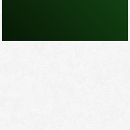
REPARASJONSPRODUKTER
REPARASJONSSYSTEMER
RENGJØRING OG POLISH
TAPE OG SELVKLEBENDE
ADDITIVER
VERKTØY OG TILBEHØR
DYSER
DIVERSE PRODUKTER
DATABLADER OG DOKUMENTER