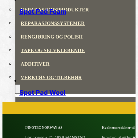
REPARASJONSPRODUKTER
Spot Pad Foam
REPARASJONSSYSTEMER
RENGJØRING OG POLISH
TAPE OG SELVKLEBENDE
ADDITIVER
VERKTØY OG TILBEHØR
Spot Pad Wool
DYSER
DIVERSE PRODUKTER
INNOTEC NORWAY AS
Kvalitetsprodukter til å 
DATABLADER OG DOKUMENTER
Lervikveien 21, 1626 MANSTAD
Innotec utvikler in