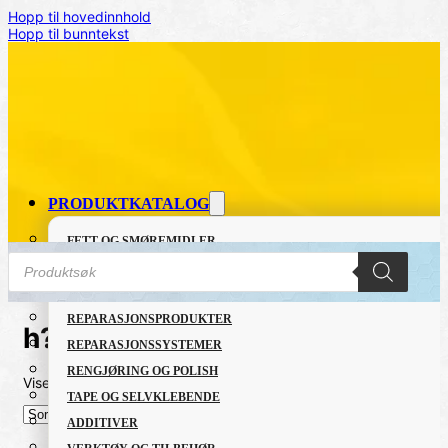
Hopp til hovedinnhold
Hopp til bunntekst
PRODUKTKATALOG
FETT OG SMØREMIDLER
Products
GRUNNING OG LAKK
search
LIM OG TETTEMASSER
REPARASJONSPRODUKTER
h?ndpad
REPARASJONSSYSTEMER
RENGJØRING OG POLISH
Viser alle 3 resultater
Sortert
TAPE OG SELVKLEBENDE
etter
nyeste
ADDITIVER