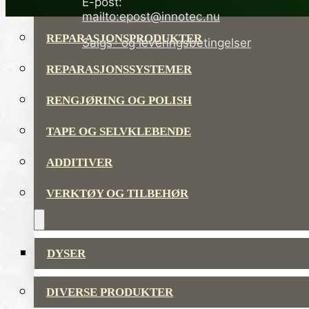
E-post:
LIM OG TETTEMASSER
mailto:epost@innotec.nu
REPARASJONSPRODUKTER
Salgs- og leveringsbetingelser
REPARASJONSSYSTEMER
RENGJØRING OG POLISH
TAPE OG SELVKLEBENDE
ADDITIVER
VERKTØY OG TILBEHØR
DYSER
DIVERSE PRODUKTER