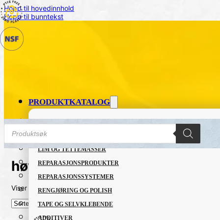
Hopp til hovedinnhold
Hopp til bunntekst
PRODUKTKATALOG
FETT OG SMØREMIDLER
Products
search
GRUNNING OG LAKK
LIM OG TETTEMASSER
høy penetreringsevne
REPARASJONSPRODUKTER
REPARASJONSSYSTEMER
Viser det ene resultatet
RENGJØRING OG POLISH
TAPE OG SELVKLEBENDE
ADDITIVER