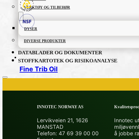
VERKTØY OG TILBEHØR
DYSER
DIVERSE PRODUKTER
DATABLADER OG DOKUMENTER
STOFFKARTOTEK OG RISIKOANALYSE
Fine Trib Oil
PRODUKTKATALOG
INNOTEC NORWAY AS
Kvalitetsprod
FETT OG SMØREMIDLER
Lervikveien 21, 1626
Innotec ut
MANSTAD
miljøvenn
GRUNNING OG LAKK
Telefon: 47 69 39 00 00
å jobbe r