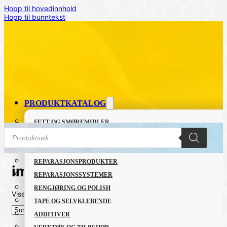
Hopp til hovedinnhold
Hopp til bunntekst
PRODUKTKATALOG
FETT OG SMØREMIDLER
Products
GRUNNING OG LAKK
search
LIM OG TETTEMASSER
REPARASJONSPRODUKTER
impregnering
REPARASJONSSYSTEMER
RENGJØRING OG POLISH
Viser det ene resultatet
TAPE OG SELVKLEBENDE
ADDITIVER