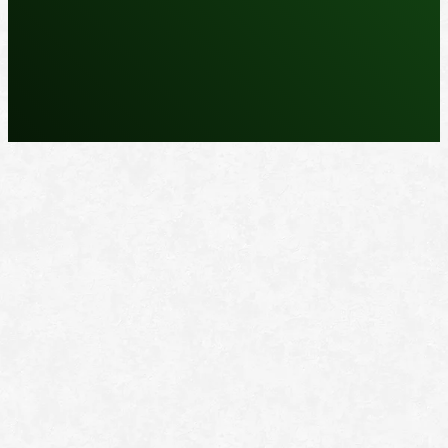
REPARASJONSPRODUKTER
REPARASJONSSYSTEMER
RENGJØRING OG POLISH
TAPE OG SELVKLEBENDE
ADDITIVER
VERKTØY OG TILBEHØR
DYSER
DIVERSE PRODUKTER
DATABLADER OG DOKUMENTER