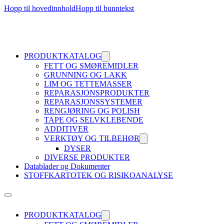
Hopp til hovedinnhold
Hopp til bunntekst
PRODUKTKATALOG
FETT OG SMØREMIDLER
GRUNNING OG LAKK
LIM OG TETTEMASSER
REPARASJONSPRODUKTER
REPARASJONSSYSTEMER
RENGJØRING OG POLISH
TAPE OG SELVKLEBENDE
ADDITIVER
VERKTØY OG TILBEHØR
DYSER
DIVERSE PRODUKTER
Datablader og Dokumenter
STOFFKARTOTEK OG RISIKOANALYSE
PRODUKTKATALOG