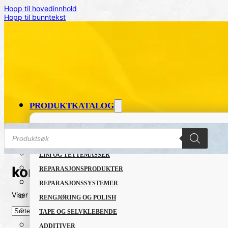
Hopp til hovedinnhold
Hopp til bunntekst
PRODUKTKATALOG
FETT OG SMØREMIDLER
Products
search
GRUNNING OG LAKK
LIM OG TETTEMASSER
korosjon
REPARASJONSPRODUKTER
REPARASJONSSYSTEMER
Viser alle 2 resultater
Sortert
RENGJØRING OG POLISH
etter
nyeste
TAPE OG SELVKLEBENDE
ADDITIVER