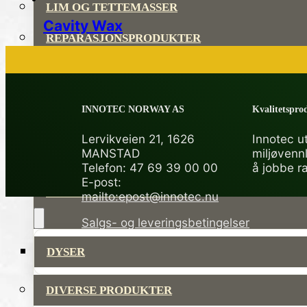
LIM OG TETTEMASSER
Cavity Wax
REPARASJONSPRODUKTER
REPARASJONSSYSTEMER
RENGJØRING OG POLISH
INNOTEC NORWAY AS
Kvalitetsprod
TAPE OG SELVKLEBENDE
Lervikveien 21, 1626
Innotec ut
MANSTAD
miljøvenn
ADDITIVER
Telefon: 47 69 39 00 00
å jobbe r
E-post:
VERKTØY OG TILBEHØR
mailto:epost@innotec.nu
Salgs- og leveringsbetingelser
DYSER
DIVERSE PRODUKTER