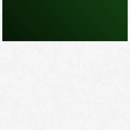
REPARASJONSPRODUKTER
REPARASJONSSYSTEMER
RENGJØRING OG POLISH
TAPE OG SELVKLEBENDE
ADDITIVER
VERKTØY OG TILBEHØR
DYSER
DIVERSE PRODUKTER
DATABLADER OG DOKUMENTER