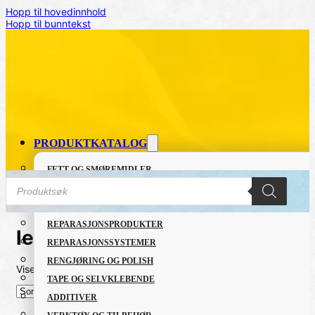
Hopp til hovedinnhold
Hopp til bunntekst
PRODUKTKATALOG
FETT OG SMØREMIDLER
Products
GRUNNING OG LAKK
search
LIM OG TETTEMASSER
REPARASJONSPRODUKTER
leather
REPARASJONSSYSTEMER
RENGJØRING OG POLISH
Viser det ene resultatet
TAPE OG SELVKLEBENDE
ADDITIVER