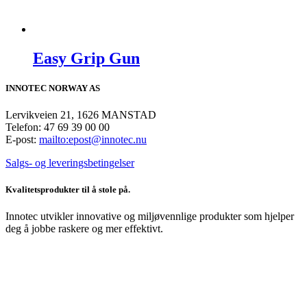
Easy Grip Gun
INNOTEC NORWAY AS
Lervikveien 21, 1626 MANSTAD
Telefon: 47 69 39 00 00
E-post:
mailto:epost@innotec.nu
Salgs- og leveringsbetingelser
Kvalitetsprodukter til å stole på.
Innotec utvikler innovative og miljøvennlige produkter som hjelper
deg å jobbe raskere og mer effektivt.