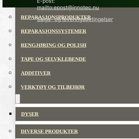
E-post:
LIM OG TETTEMASSER
mailto:epost@innotec.nu
REPARASJONSPRODUKTER
Salgs- og leveringsbetingelser
REPARASJONSSYSTEMER
RENGJØRING OG POLISH
TAPE OG SELVKLEBENDE
ADDITIVER
VERKTØY OG TILBEHØR
DYSER
DIVERSE PRODUKTER