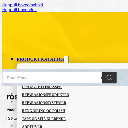
Hopp til hovedinnhold
Hopp til bunntekst
PRODUKTKATALOG
FETT OG SMØREMIDLER
Products
search
GRUNNING OG LAKK
LIM OG TETTEMASSER
roser
REPARASJONSPRODUKTER
REPARASJONSSYSTEMER
Viser det ene resultatet
RENGJØRING OG POLISH
TAPE OG SELVKLEBENDE
ADDITIVER