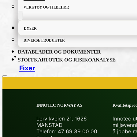
VERKTØY OG TILBEHØR
DYSER
DIVERSE PRODUKTER
DATABLADER OG DOKUMENTER
STOFFKARTOTEK OG RISIKOANALYSE
Fixer
PRODUKTKATALOG
INNOTEC NORWAY AS
Kvalitetsprod
FETT OG SMØREMIDLER
Lervikveien 21, 1626
Innotec ut
MANSTAD
miljøvenn
GRUNNING OG LAKK
Telefon: 47 69 39 00 00
å jobbe r