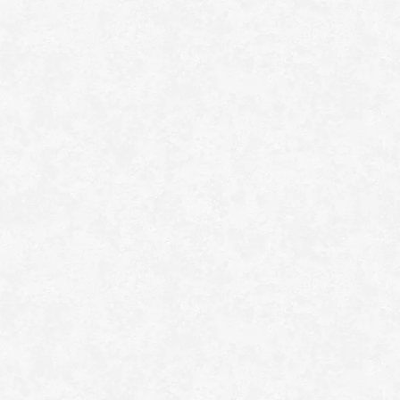
REPARASJONSPRODUKTER
REPARASJONSSYSTEMER
RENGJØRING OG POLISH
TAPE OG SELVKLEBENDE
ADDITIVER
VERKTØY OG TILBEHØR
DYSER
DIVERSE PRODUKTER
DATABLADER OG DOKUMENTER