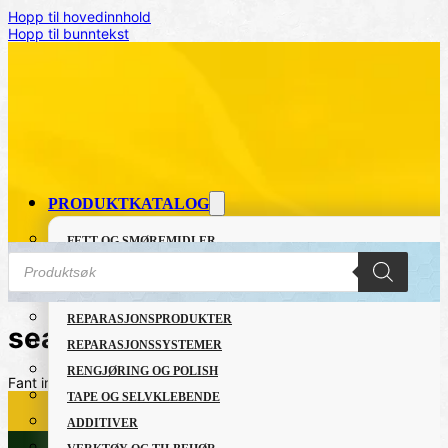
Hopp til hovedinnhold
Hopp til bunntekst
PRODUKTKATALOG
FETT OG SMØREMIDLER
Products
GRUNNING OG LAKK
search
LIM OG TETTEMASSER
REPARASJONSPRODUKTER
sealant
REPARASJONSSYSTEMER
RENGJØRING OG POLISH
Fant ingen produkter som passet med valgene dine.
TAPE OG SELVKLEBENDE
ADDITIVER