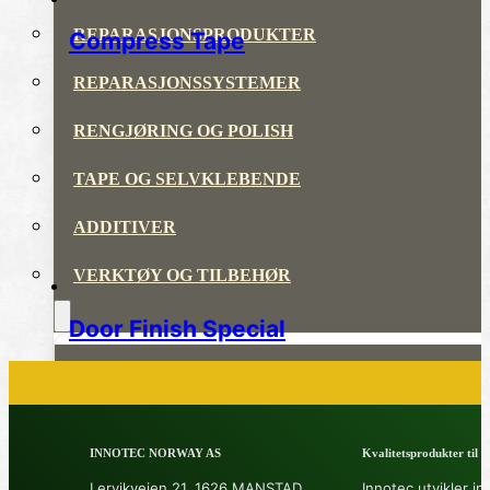
REPARASJONSPRODUKTER
Compress Tape
REPARASJONSSYSTEMER
RENGJØRING OG POLISH
TAPE OG SELVKLEBENDE
ADDITIVER
VERKTØY OG TILBEHØR
Door Finish Special
DYSER
DIVERSE PRODUKTER
INNOTEC NORWAY AS
Kvalitetsprodukter til å 
DATABLADER OG DOKUMENTER
Lervikveien 21, 1626 MANSTAD
Innotec utvikler in