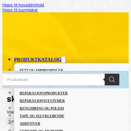
Hopp til hovedinnhold
Hopp til bunntekst
PRODUKTKATALOG
FETT OG SMØREMIDLER
Products
GRUNNING OG LAKK
search
LIM OG TETTEMASSER
REPARASJONSPRODUKTER
skumgummi
REPARASJONSSYSTEMER
RENGJØRING OG POLISH
Viser alle 3 resultater
Sortert
TAPE OG SELVKLEBENDE
etter
nyeste
ADDITIVER