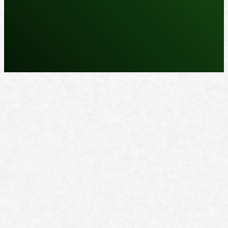
REPARASJONSPRODUKTER
REPARASJONSSYSTEMER
RENGJØRING OG POLISH
TAPE OG SELVKLEBENDE
ADDITIVER
VERKTØY OG TILBEHØR
DYSER
DIVERSE PRODUKTER
DATABLADER OG DOKUMENTER