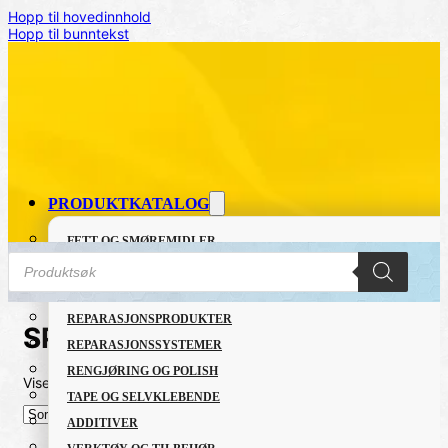
Hopp til hovedinnhold
Hopp til bunntekst
PRODUKTKATALOG
FETT OG SMØREMIDLER
Products
GRUNNING OG LAKK
search
LIM OG TETTEMASSER
REPARASJONSPRODUKTER
SPUR
REPARASJONSSYSTEMER
RENGJØRING OG POLISH
Viser det ene resultatet
TAPE OG SELVKLEBENDE
ADDITIVER