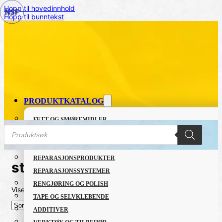
Hopp til hovedinnhold
Hopp til bunntekst
PRODUKTKATALOG
FETT OG SMØREMIDLER
Products
GRUNNING OG LAKK
search
LIM OG TETTEMASSER
REPARASJONSPRODUKTER
st?llim
REPARASJONSSYSTEMER
RENGJØRING OG POLISH
Viser alle 2 resultater
Sortert
TAPE OG SELVKLEBENDE
etter
nyeste
ADDITIVER