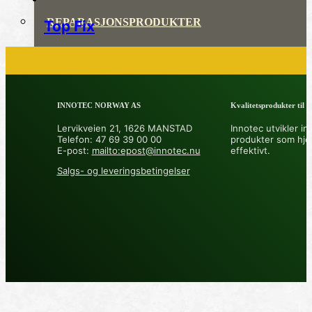
REPARASJONSPRODUKTER
Top Fix
REPARASJONSSYSTEMER
RENGJØRING OG POLISH
INNOTEC NORWAY AS
Kvalitetsprodukter til å 
TAPE OG SELVKLEBENDE
Lervikveien 21, 1626 MANSTAD
Innotec utvikler in
Telefon: 47 69 39 00 00
produkter som hje
ADDITIVER
E-post:
mailto:epost@innotec.nu
effektivt.
Salgs- og leveringsbetingelser
VERKTØY OG TILBEHØR
DYSER
DIVERSE PRODUKTER
DATABLADER OG DOKUMENTER