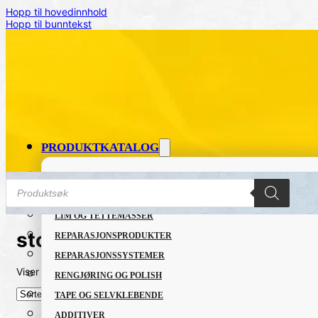
Hopp til hovedinnhold
Hopp til bunntekst
PRODUKTKATALOG
FETT OG SMØREMIDLER
Products
search
GRUNNING OG LAKK
LIM OG TETTEMASSER
stone chip
REPARASJONSPRODUKTER
REPARASJONSSYSTEMER
Viser det ene resultatet
RENGJØRING OG POLISH
TAPE OG SELVKLEBENDE
ADDITIVER