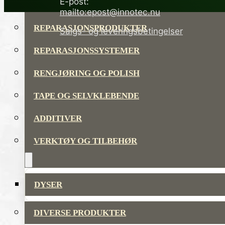
E-post:
LIM OG TETTEMASSER
mailto:epost@innotec.nu
REPARASJONSPRODUKTER
Salgs- og leveringsbetingelser
REPARASJONSSYSTEMER
RENGJØRING OG POLISH
TAPE OG SELVKLEBENDE
ADDITIVER
VERKTØY OG TILBEHØR
DYSER
DIVERSE PRODUKTER