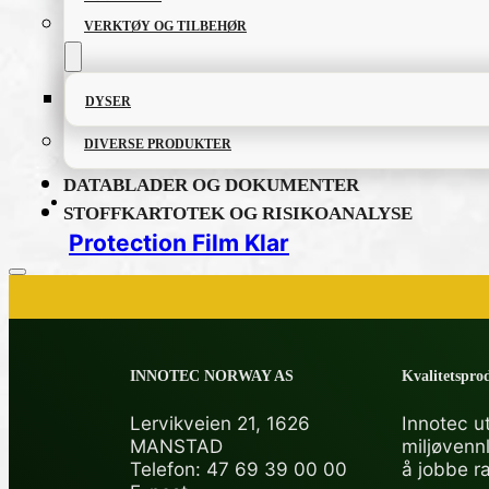
VERKTØY OG TILBEHØR
DYSER
DIVERSE PRODUKTER
DATABLADER OG DOKUMENTER
STOFFKARTOTEK OG RISIKOANALYSE
Protection Film Klar
PRODUKTKATALOG
INNOTEC NORWAY AS
Kvalitetsprod
FETT OG SMØREMIDLER
Lervikveien 21, 1626
Innotec ut
MANSTAD
miljøvenn
GRUNNING OG LAKK
Telefon: 47 69 39 00 00
å jobbe r