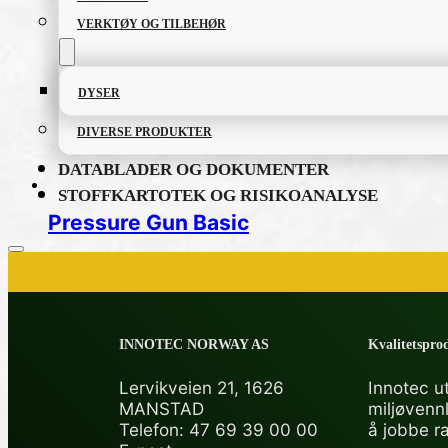
VERKTØY OG TILBEHØR
DYSER
DIVERSE PRODUKTER
DATABLADER OG DOKUMENTER
STOFFKARTOTEK OG RISIKOANALYSE
Pressure Gun Basic
PRODUKTKATALOG
INNOTEC NORWAY AS
Kvalitetsprod
FETT OG SMØREMIDLER
Lervikveien 21, 1626
Innotec ut
MANSTAD
miljøvenn
GRUNNING OG LAKK
Telefon: 47 69 39 00 00
å jobbe r