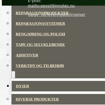
E-post:
LIM OG TETTEMASSER
mailto:epost@innotec.nu
REPARASJONSPRODUKTER
Salgs- og leveringsbetingelser
REPARASJONSSYSTEMER
RENGJØRING OG POLISH
TAPE OG SELVKLEBENDE
ADDITIVER
VERKTØY OG TILBEHØR
DYSER
DIVERSE PRODUKTER