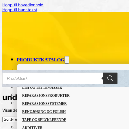
Hopp til hovedinnhold
Hopp til bunntekst
PRODUKTKATALOG
FETT OG SMØREMIDLER
Products
search
GRUNNING OG LAKK
LIM OG TETTEMASSER
understellsvoks
REPARASJONSPRODUKTER
REPARASJONSSYSTEMER
Viser det ene resultatet
RENGJØRING OG POLISH
TAPE OG SELVKLEBENDE
ADDITIVER