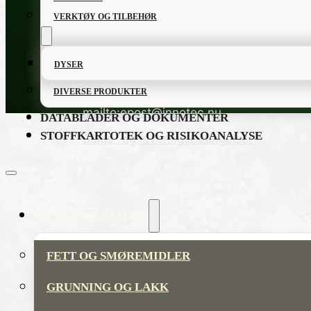
VERKTØY OG TILBEHØR
INNOTEC NORWAY AS
Kvalitetsprod
Lervikveien 21, 1626
Innotec ut
DYSER
MANSTAD
miljøvenn
Telefon: 47 69 39 00 00
å jobbe r
DIVERSE PRODUKTER
E-post:
mailto:epost@innotec.nu
DATABLADER OG DOKUMENTER
STOFFKARTOTEK OG RISIKOANALYSE
Salgs- og leveringsbetingelser
PRODUKTKATALOG
FETT OG SMØREMIDLER
GRUNNING OG LAKK