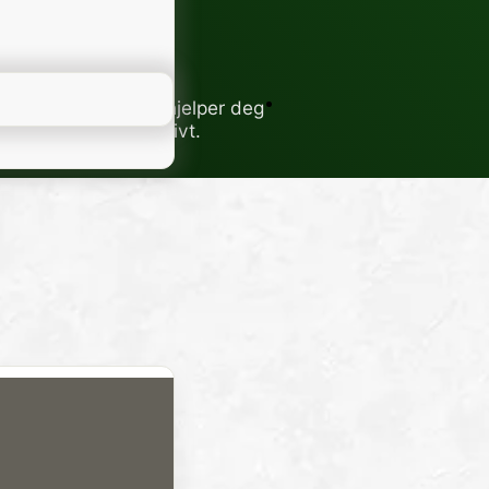
ukter til å stole på.
vikler innovative og
lige produkter som hjelper deg
askere og mer effektivt.