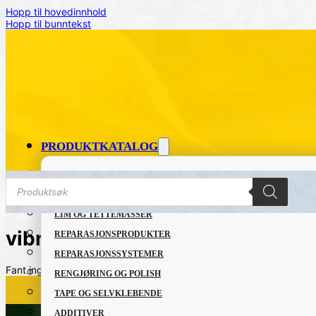
Hopp til hovedinnhold
Hopp til bunntekst
PRODUKTKATALOG
FETT OG SMØREMIDLER
Products
search
GRUNNING OG LAKK
LIM OG TETTEMASSER
vibrasjonsdemping
REPARASJONSPRODUKTER
REPARASJONSSYSTEMER
Fant ingen produkter som passet med valgene dine.
RENGJØRING OG POLISH
TAPE OG SELVKLEBENDE
ADDITIVER