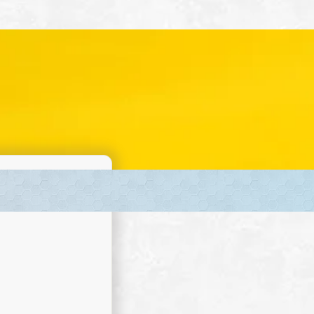
For å tilbakestille passordet, vennligst skriv inn e-
postadressen eller brukernavnet nedenfor.