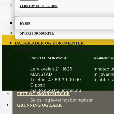
VERKTØY OG TILBEHØR
DYSER
DIVERSE PRODUKTER
DATABLADER OG DOKUMENTER
STOFFKARTOTEK OG RISIKOANALYSE
INNOTEC NORWAY AS
Kvalitetsprod
Lervikveien 21, 1626
Innotec ut
MANSTAD
miljøvenn
PRODUKTKATALOG
Telefon: 47 69 39 00 00
å jobbe r
E-post:
mailto:epost@innotec.nu
FETT OG SMØREMIDLER
Salgs- og leveringsbetingelser
GRUNNING OG LAKK