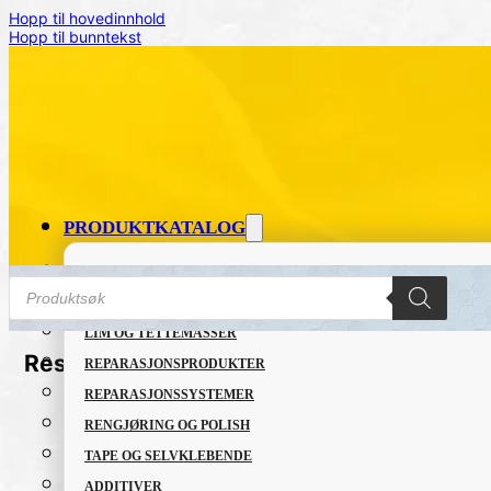
Hopp til hovedinnhold
Hopp til bunntekst
PRODUKTKATALOG
FETT OG SMØREMIDLER
Products
search
GRUNNING OG LAKK
LIM OG TETTEMASSER
Reset passord
REPARASJONSPRODUKTER
REPARASJONSSYSTEMER
RENGJØRING OG POLISH
TAPE OG SELVKLEBENDE
ADDITIVER