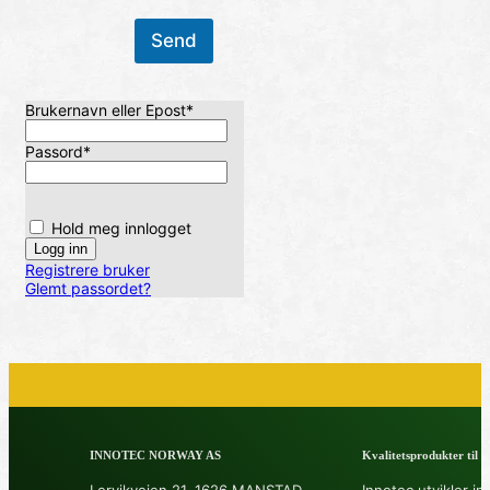
Send
Brukernavn eller Epost
*
Passord
*
Hold meg innlogget
Registrere bruker
Glemt passordet?
INNOTEC NORWAY AS
Kvalitetsprodukter til å 
Lervikveien 21, 1626 MANSTAD
Innotec utvikler in