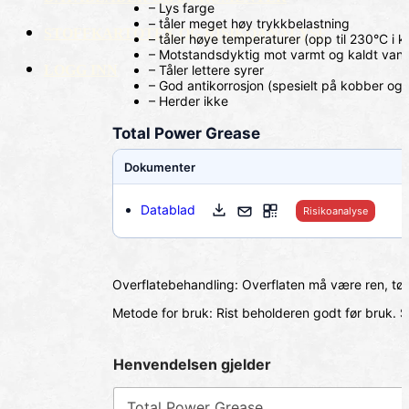
– Lys farge
– tåler meget høy trykkbelastning
STOFFKARTOTEK OG RISIKOANALYSE
– tåler høye temperaturer (opp til 230°C i k
– Motstandsdyktig mot varmt og kaldt van
LOGG INN
– Tåler lettere syrer
– God antikorrosjon (spesielt på kobber og s
– Herder ikke
Total Power Grease
Dokumenter
Datablad
Risikoanalyse
Overflatebehandling: Overflaten må være ren, tørr, 
Metode for bruk: Rist beholderen godt før bruk.
S
Henvendelsen gjelder