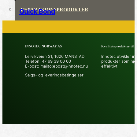
REPARASJONSPRODUKTER
Quick Bond
REPARASJONSSYSTEMER
RENGJØRING OG POLISH
INNOTEC NORWAY AS
Kvalitetsprodukter til å 
TAPE OG SELVKLEBENDE
Lervikveien 21, 1626 MANSTAD
Innotec utvikler in
Telefon: 47 69 39 00 00
produkter som hje
ADDITIVER
E-post:
mailto:epost@innotec.nu
effektivt.
Salgs- og leveringsbetingelser
VERKTØY OG TILBEHØR
DYSER
DIVERSE PRODUKTER
DATABLADER OG DOKUMENTER