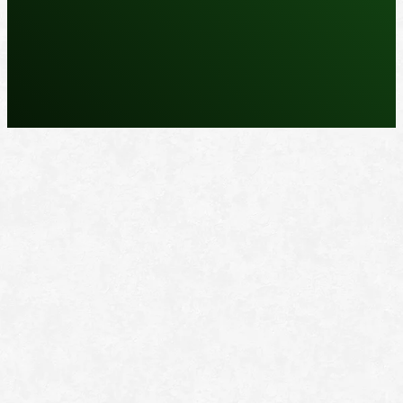
REPARASJONSPRODUKTER
REPARASJONSSYSTEMER
RENGJØRING OG POLISH
TAPE OG SELVKLEBENDE
ADDITIVER
VERKTØY OG TILBEHØR
DYSER
DIVERSE PRODUKTER
DATABLADER OG DOKUMENTER