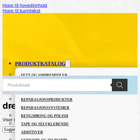
Hopp til hovedinnhold
Hopp til bunntekst
PRODUKTKATALOG
FETT OG SMØREMIDLER
Products
GRUNNING OG LAKK
search
LIM OG TETTEMASSER
REPARASJONSPRODUKTER
dremel
REPARASJONSSYSTEMER
RENGJØRING OG POLISH
Viser det ene resultatet
TAPE OG SELVKLEBENDE
ADDITIVER