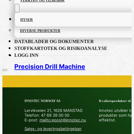
VERKTØY OG TILBEHØR
DYSER
DIVERSE PRODUKTER
DATABLADER OG DOKUMENTER
STOFFKARTOTEK OG RISIKOANALYSE
LOGG INN
Precision Drill Machine
PRODUKTKATALOG
INNOTEC NORWAY AS
Kvalitetsprodukter til å 
FETT OG SMØREMIDLER
Lervikveien 21, 1626 MANSTAD
Innotec utvikler in
Telefon: 47 69 39 00 00
produkter som hje
GRUNNING OG LAKK
E-post:
mailto:epost@innotec.nu
effektivt.
Salgs- og leveringsbetingelser
LIM OG TETTEMASSER