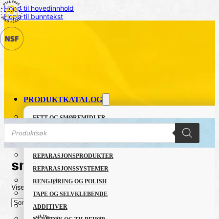
Hopp til hovedinnhold
Hopp til bunntekst
PRODUKTKATALOG
FETT OG SMØREMIDLER
Products
GRUNNING OG LAKK
search
LIM OG TETTEMASSER
REPARASJONSPRODUKTER
smøreolje som ikke tiltrekker s
REPARASJONSSYSTEMER
RENGJØRING OG POLISH
Viser det ene resultatet
TAPE OG SELVKLEBENDE
ADDITIVER