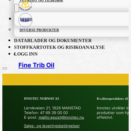
VERKTØY OG TILBEHØR
DYSER
DIVERSE PRODUKTER
DATABLADER OG DOKUMENTER
STOFFKARTOTEK OG RISIKOANALYSE
LOGG INN
Fine Trib Oil
PRODUKTKATALOG
INNOTEC NORWAY AS
Kvalitetsprodukter til å 
FETT OG SMØREMIDLER
Lervikveien 21, 1626 MANSTAD
Innotec utvikler in
Telefon: 47 69 39 00 00
produkter som hje
GRUNNING OG LAKK
E-post:
mailto:epost@innotec.nu
effektivt.
Salgs- og leveringsbetingelser
LIM OG TETTEMASSER