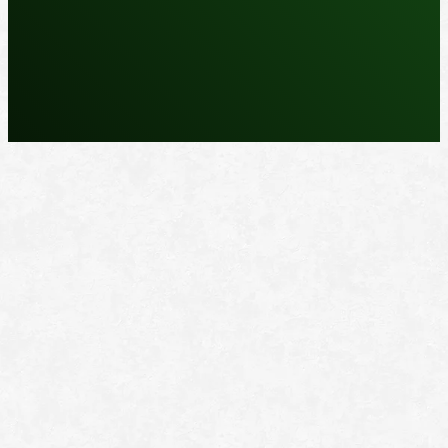
REPARASJONSPRODUKTER
REPARASJONSSYSTEMER
RENGJØRING OG POLISH
TAPE OG SELVKLEBENDE
ADDITIVER
VERKTØY OG TILBEHØR
DYSER
DIVERSE PRODUKTER
DATABLADER OG DOKUMENTER