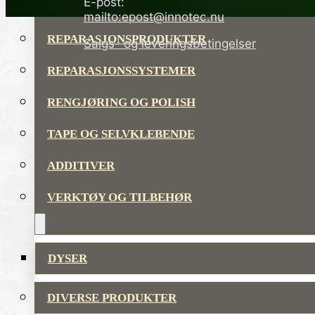
E-post:
LIM OG TETTEMASSER
mailto:epost@innotec.nu
REPARASJONSPRODUKTER
Salgs- og leveringsbetingelser
REPARASJONSSYSTEMER
RENGJØRING OG POLISH
TAPE OG SELVKLEBENDE
ADDITIVER
VERKTØY OG TILBEHØR
DYSER
DIVERSE PRODUKTER