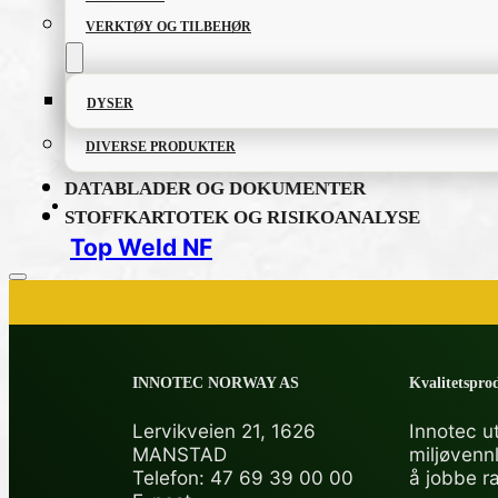
VERKTØY OG TILBEHØR
DYSER
DIVERSE PRODUKTER
DATABLADER OG DOKUMENTER
STOFFKARTOTEK OG RISIKOANALYSE
Top Weld NF
PRODUKTKATALOG
INNOTEC NORWAY AS
Kvalitetsprod
FETT OG SMØREMIDLER
Lervikveien 21, 1626
Innotec ut
MANSTAD
miljøvenn
GRUNNING OG LAKK
Telefon: 47 69 39 00 00
å jobbe r