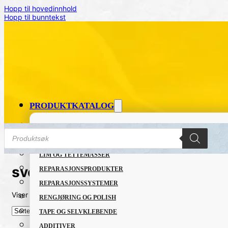
Hopp til hovedinnhold
Hopp til bunntekst
PRODUKTKATALOG
FETT OG SMØREMIDLER
Products
search
GRUNNING OG LAKK
LIM OG TETTEMASSER
sveising
REPARASJONSPRODUKTER
REPARASJONSSYSTEMER
Viser det ene resultatet
RENGJØRING OG POLISH
TAPE OG SELVKLEBENDE
ADDITIVER