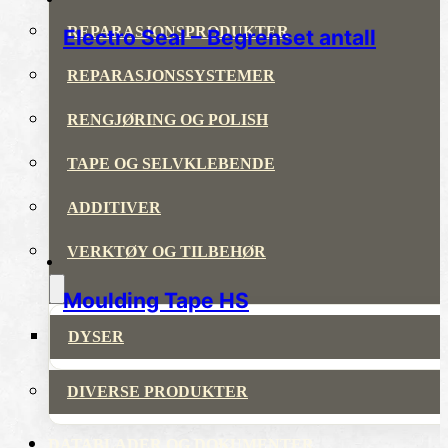
REPARASJONSPRODUKTER
Electro Seal – Begrenset antall
REPARASJONSSYSTEMER
RENGJØRING OG POLISH
TAPE OG SELVKLEBENDE
ADDITIVER
VERKTØY OG TILBEHØR
Moulding Tape HS
DYSER
DIVERSE PRODUKTER
DATABLADER OG DOKUMENTER