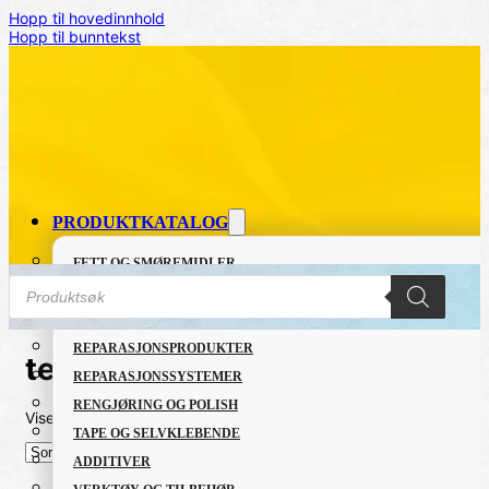
Hopp til hovedinnhold
Hopp til bunntekst
PRODUKTKATALOG
FETT OG SMØREMIDLER
Products
GRUNNING OG LAKK
search
LIM OG TETTEMASSER
REPARASJONSPRODUKTER
teip
REPARASJONSSYSTEMER
RENGJØRING OG POLISH
Viser alle 14 resultater
Sortert
TAPE OG SELVKLEBENDE
etter
nyeste
ADDITIVER