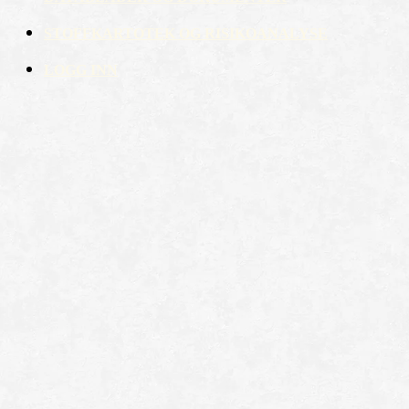
STOFFKARTOTEK OG RISIKOANALYSE
LOGG INN