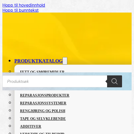
Hopp til hovedinnhold
Hopp til bunntekst
PRODUKTKATALOG
FETT OG SMØREMIDLER
Products
GRUNNING OG LAKK
search
LIM OG TETTEMASSER
REPARASJONSPRODUKTER
Hjem
/
VERKTØY OG TILBEHØR
/
Spotpad Supporte
REPARASJONSSYSTEMER
RENGJØRING OG POLISH
TAPE OG SELVKLEBENDE
ADDITIVER