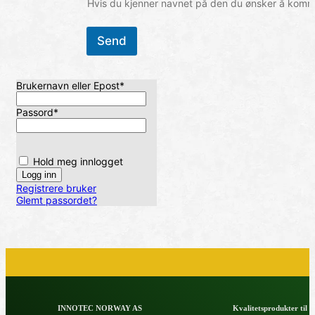
Hvis du kjenner navnet på den du ønsker å komme 
Send
Brukernavn eller Epost
*
Passord
*
Hold meg innlogget
Registrere bruker
Glemt passordet?
INNOTEC NORWAY AS
Kvalitetsprodukter til å 