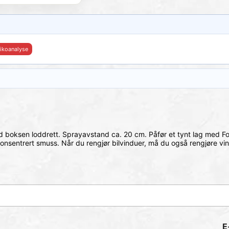
sikoanalyse
d boksen loddrett.
Sprayavstand ca.
20 cm.
Påfør et tynt lag med F
 konsentrert smuss.
Når du rengjør bilvinduer, må du også rengjøre v
E