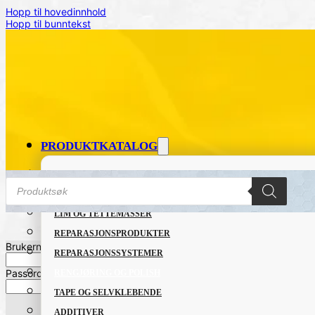
Hopp til hovedinnhold
Hopp til bunntekst
PRODUKTKATALOG
FETT OG SMØREMIDLER
Products
search
GRUNNING OG LAKK
LIM OG TETTEMASSER
REPARASJONSPRODUKTER
Hjem
/
SERTIFISERINGER
/
Merking
/
Brukernavn eller Epost
*
REPARASJONSSYSTEMER
Passord
*
RENGJØRING OG POLISH
TAPE OG SELVKLEBENDE
ADDITIVER