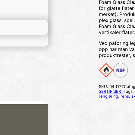
Foam Glass Clea
for glatte flate
merket). Produkte
plexiglass, spei
Foam Glass Clea
vertikaler flater.
Ved påføring le
opp når man vas
produktrester, st
SKU:
04.1177
Categ
SERTIFISERT
Tags:
rengjøring
,
rens
,
s