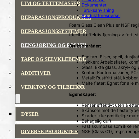
LIM OG TETTEMASSER
Dokumenter
Bruksanvisning
Produktforespørsel
REPARASJONSPRODUKTER
Foam Glass Clean Plus er NSF regi
REPARASJONSSYSTEMER
Ideell til effektiv fjerning av fett, 
RENGJØRING OG POLISH
Bruksområder:
Sanitær: Fliser, speil, dusjk
TAPE OG SELVKLEBENDE
Kjøkken: Arbeidsflater, komfy
Glass: Ekte glass, akryl- og
Kontor: Kontormaskiner, PC-
ADDITIVER
Metall: Rustfritt stål, kobber
Malte flater: Egnet for alle 
VERKTØY OG TILBEHØR
Egenskaper:
Renser effektivt uten å etterl
Skånsom mot de fleste type
DYSER
Skader ikke ømtålelige mater
Behagelig duft
Fast skumbase som ikke re
DIVERSE PRODUKTER
NSF (Class C1), registreri