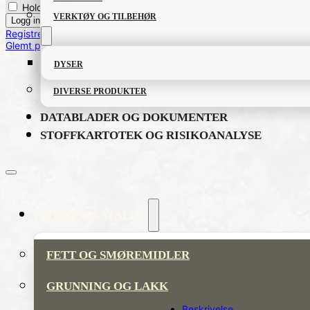
Hold meg innlogget
VERKTØY OG TILBEHØR
Registrere bruker
Glemt passordet?
DYSER
DIVERSE PRODUKTER
DATABLADER OG DOKUMENTER
STOFFKARTOTEK OG RISIKOANALYSE
PRODUKTKATALOG
FETT OG SMØREMIDLER
GRUNNING OG LAKK
Beskrivelse