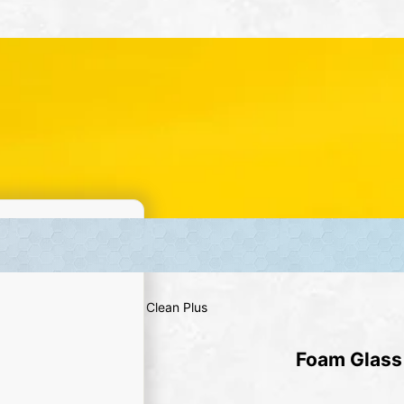
GHS
/
GHS 02
/
Foam Glass Clean Plus
Foam Glass