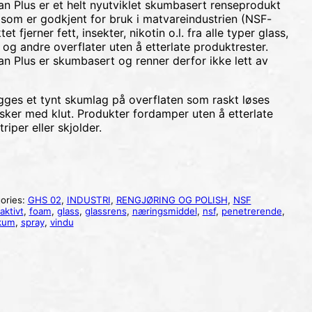
n Plus er et helt nyutviklet skumbasert renseprodukt
r som er godkjent for bruk i matvareindustrien (NSF-
t fjerner fett, insekter, nikotin o.l. fra alle typer glass,
l og andre overflater uten å etterlate produktrester.
n Plus er skumbasert og renner derfor ikke lett av
gges et tynt skumlag på overflaten som raskt løses
ker med klut. Produkter fordamper uten å etterlate
riper eller skjolder.
ories:
GHS 02
,
INDUSTRI
,
RENGJØRING OG POLISH
,
NSF
aktivt
,
foam
,
glass
,
glassrens
,
næringsmiddel
,
nsf
,
penetrerende
,
kum
,
spray
,
vindu