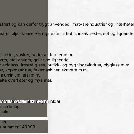
strert og kan derfor trygt anvendes i matvareindustrier og i nærhete
stearin, oljer, konserveringsrester, nikotin, insektrester, sot og lignende
abinetter, vasker, badekar, kraner m.m.
rer, stekeovner, griller og lignende.
 plexiglass, frostet glass, butikk- og bygningsvinduer, blyglass m.m.
er, kopimaskiner, faksmaskiner, skrivere m.m.
, aluminium, stål m.m.
malte overflater og mye mer.
ater striper, flekker og skjolder
r underlag
ialer
nner
ngs-nummer 149098.