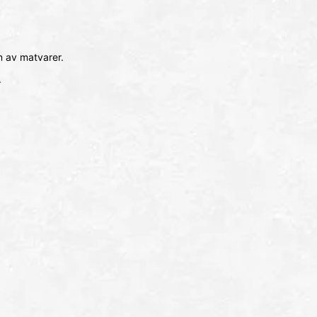
n av matvarer.
.