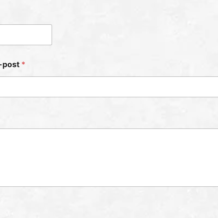
-post
*