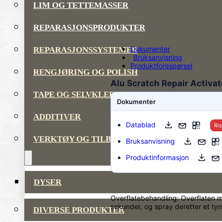
LIM OG TETTEMASSER
REPARASJONSPRODUKTER
Dokumenter
REPARASJONSSYSTEMER
Bruksanvisning
Produktforespørsel
RENGJØRING OG POLISH
Alu Scratch Repair Activat
TAPE OG SELVKLEBENDE
Dokumenter
ADDITIVER
Datablad
Ri
VERKTØY OG TILBEHØR
Bruksanvisning
Produktinformasjon
DYSER
Overflatebehandling: Overflaten må 
sekunder, og spray deretter et tyn
DIVERSE PRODUKTER