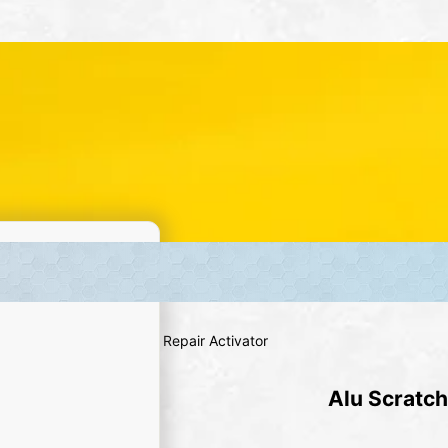
GHS
/
GHS 02
/
Alu Scratch Repair Activator
Alu Scratch