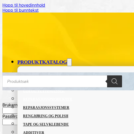
Hopp til hovedinnhold
Hopp til bunntekst
PRODUKTKATALOG
FETT OG SMØREMIDLER
Products
search
GRUNNING OG LAKK
LIM OG TETTEMASSER
REPARASJONSPRODUKTER
Hjem
/
SERTIFISERINGER
/
Merking
/
Brukernavn eller Epost
*
REPARASJONSSYSTEMER
Passord
*
RENGJØRING OG POLISH
TAPE OG SELVKLEBENDE
ADDITIVER