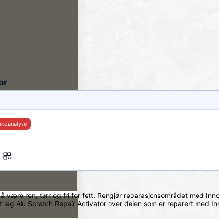
or
sikoanalyse
være ren, tørr og fri for fett.
Rengjør reparasjonsområdet med Innote
t lag Alu Scratch Repair Activator over delen som er reparert med In