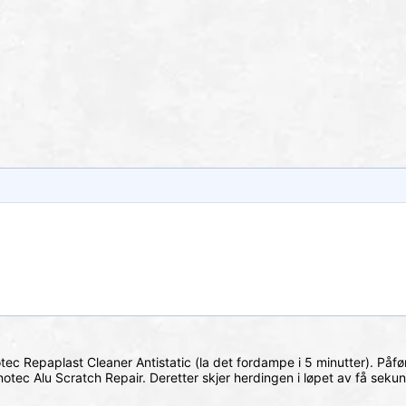
c Repaplast Cleaner Antistatic (la det fordampe i 5 minutter).
Påfø
notec Alu Scratch Repair.
Deretter skjer herdingen i løpet av få sekun