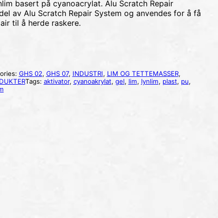
ynlim basert på cyanoacrylat. Alu Scratch Repair
 del av Alu Scratch Repair System og anvendes for å få
ir til å herde raskere.
ories:
GHS 02
,
GHS 07
,
INDUSTRI
,
LIM OG TETTEMASSER
,
DUKTER
Tags:
aktivator
,
cyanoakrylat
,
gel
,
lim
,
lynlim
,
plast
,
pu
,
im