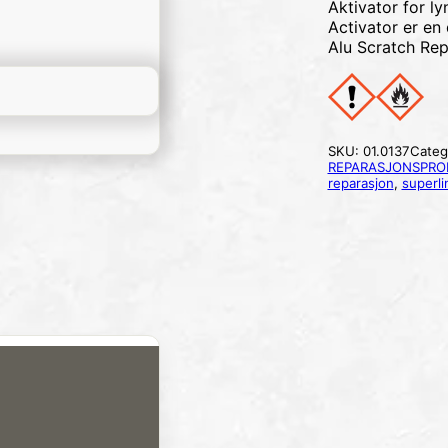
Aktivator for l
Activator er en
Alu Scratch Repa
SKU:
01.0137
Categ
REPARASJONSPRO
reparasjon
,
superl