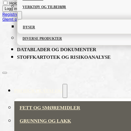
Hold meg innlogget
VERKTØY OG TILBEHØR
Registrere bruker
Glemt passordet?
DYSER
DIVERSE PRODUKTER
DATABLADER OG DOKUMENTER
STOFFKARTOTEK OG RISIKOANALYSE
PRODUKTKATALOG
FETT OG SMØREMIDLER
GRUNNING OG LAKK